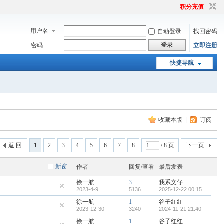
积分充值
用户名
自动登录
找回密码
登录
密码
立即注册
快捷导航
收藏本版
|
订阅
返 回
1
2
3
4
5
6
7
8
/ 8 页
下一页
新窗
作者
回复/查看
最后发表
徐一航
3
我系文仔
2023-4-9
5136
2025-12-22 00:15
徐一航
1
谷子红红
2023-12-30
3240
2024-11-21 21:40
徐一航
1
谷子红红