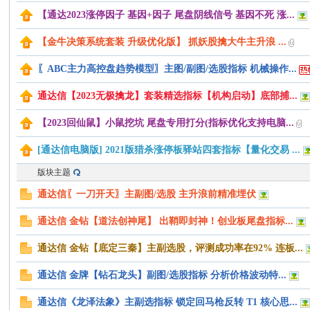
【通达2023涨停因子 基因+因子 尾盘阴线信号 基因不死 涨...
【金牛决策系统套装 升级优化版】 抓妖股擒大牛主升浪 ...
〖ABC主力高控盘趋势模型〗主图/副图/选股指标 机械操作...
通达信【2023无极擒龙】套装精选指标【机构启动】底部捕...
【2023回仙鼠】小鼠挖坑 尾盘专用打分(指标优化支持电脑...
公
[通达信电脑版] 2021版猎杀涨停板驿站四套指标【量化交易 ...
版块主题
通达信〖一刀开天〗主副图/选股 主升浪前精准埋伏
通达信 金钻【道法创神尾】 出鞘即封神！创业板尾盘指标...
通达信 金钻【底定三秦】主副选股，评测成功率在92% 连板...
式
通达信 金牌【钻石龙头】副图/选股指标 分析价格波动特...
通达信《龙泽法象》主副选指标 锁定回马枪反转 T1 核心思...