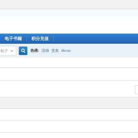
电子书籍
积分充值
热搜:
活动
交友
discuz
帖子
搜
索