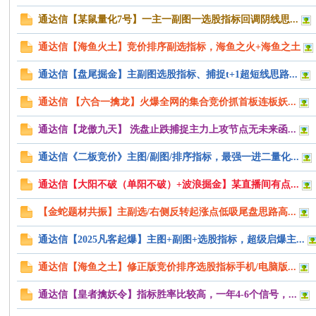
通达信【某鼠量化7号】一主一副图一选股指标回调阴线思...
通达信【海鱼火土】竞价排序副选指标，海鱼之火+海鱼之土
通达信【盘尾掘金】主副图选股指标、捕捉t+1超短线思路...
网
通达信 【六合一擒龙】火爆全网的集合竞价抓首板连板妖...
通达信【龙傲九天】 洗盘止跌捕捉主力上攻节点无未来函...
通达信《二板竞价》主图/副图/排序指标，最强一进二量化...
通达信【大阳不破（单阳不破）+波浪掘金】某直播间有点...
【金蛇题材共振】主副选/右侧反转起涨点低吸尾盘思路高...
通达信【2025凡客起爆】主图+副图+选股指标，超级启爆主...
通达信【海鱼之土】修正版竞价排序选股指标手机/电脑版...
通达信【皇者擒妖令】指标胜率比较高，一年4-6个信号，...