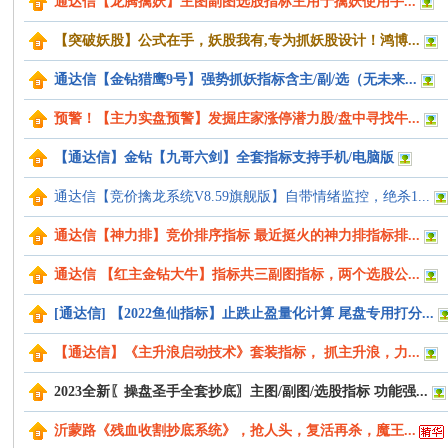
通达信【龙腾擒妖】主图副图选股指标主用于擒妖使用手...
学
【突破妖股】公式在手，妖股我有,专为抓妖股设计！鸿博...
通达信【金钻猎鹰9号】强势抓妖指标含主/副/选（无未来...
预警！【主力实盘预警】发掘庄家涨停潜力股/盘中寻找牛...
【通达信】金钻【九哥六剑】全套指标支持手机/电脑版
通达信【竞价擒龙系统V8.59旗舰版】自带情绪监控，绝杀1...
通达信【神力排】竞价排序指标 最近挺火的神力排指标排...
指
通达信 【红主金钻大牛】指标共三副图指标，两个选股公...
[通达信] 【2022鱼仙指标】止跌止盈量化计算 尾盘专用打分...
【通达信】《主升浪启动技术》套装指标， 抓主升浪，力...
2023全新〖操盘圣手全套抄底〗主图/副图/选股指标 功能强...
沂蒙路《残血收割抄底系统》，抢人头，复活再杀，魔王...
标